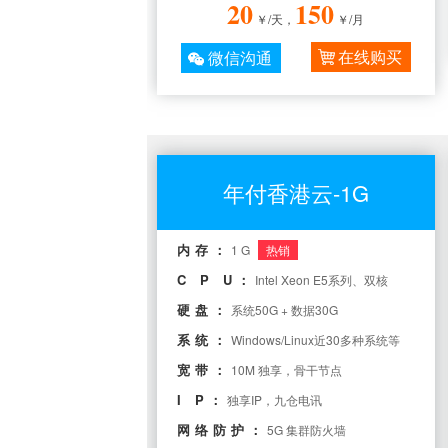
20
150
￥/天，
￥/月
在线购买
微信沟通
年付香港云-1G
内存：
1 G
热销
C P U：
Intel Xeon E5系列、双核
硬盘：
系统50G + 数据30G
系统：
Windows/Linux近30多种系统等
宽带：
10M 独享，骨干节点
I P：
独享IP，九仓电讯
网络防护：
5G 集群防火墙