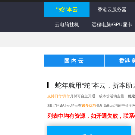
"蛇"本云
香港云服务器
云电脑挂机
远程电脑/GPU显卡
国 内 云
香港 
蛇年就用“蛇”本云，折本助
支持日付/月付
月付可自主开通，成本价活动走量；
稳定
相比*阿BAT云,酷云有
诸多优势
低配高配云均适中价全网
列表中均有资源，如开通失败，联系QQ: