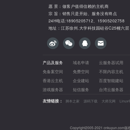
愿 景：做客户值得信赖的主机商
宗 旨：销售只是开始、服务没有终点
24H电话:18905205712、15905202758
地址：江苏徐州.大学科技园硅谷C25幢六层
产品及服务
域名申请
云服务器试用
免备案空间
免费空间
不限内容主机
香港云主机
企业建站
百度智能建站
游戏服务器
短信服务
台湾云服务器
友情链接：
脚本之家
源码下载
大师兄网
Linu
Copyright2005-2021 cnkuy