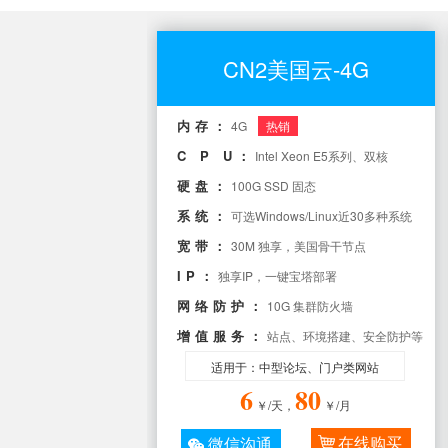
CN2美国云-4G
内存：
4G
热销
C P U：
Intel Xeon E5系列、双核
硬盘：
100G SSD 固态
系统：
可选Windows/Linux近30多种系统
宽带：
30M 独享，美国骨干节点
IP：
独享IP，一键宝塔部署
网络防护：
10G 集群防火墙
增值服务：
站点、环境搭建、安全防护等
适用于：中型论坛、门户类网站
6
80
￥/天，
￥/月
在线购买
微信沟通