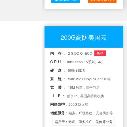
200G高防美国云
内 存：
2 G DDR4 ECC
热销
CPU：
Intel Xeon E5系列、4核
硬 盘：
50G SSD盘
系 统：
Win12/2008/xp/7/CentOS等
宽 带：
15M 独享，骨干节点
I P：
独享IP，美国高防御机房
网络防护：
200G 防火墙
增值服务：
站点、环境搭建、安全防护等
适用于：游戏、商务推广、竞价等业务