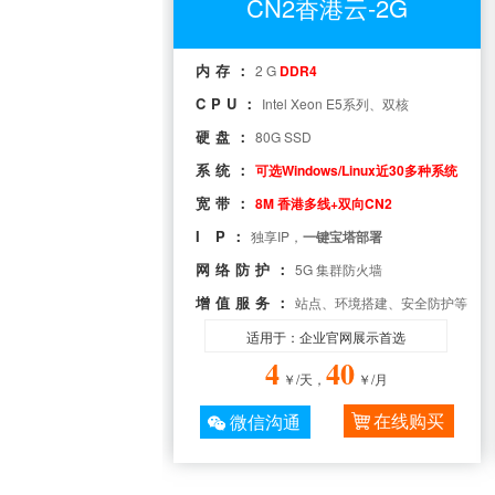
CN2香港云-2G
内存：
2 G
DDR4
CPU：
Intel Xeon E5系列、双核
硬盘：
80G SSD
系统：
可选Windows/Linux近30多种系统
宽带：
8M 香港多线+双向CN2
I P：
独享IP，
一键宝塔部署
网络防护：
5G 集群防火墙
增值服务：
站点、环境搭建、安全防护等
适用于：企业官网展示首选
4
40
￥/天，
￥/月
在线购买
微信沟通