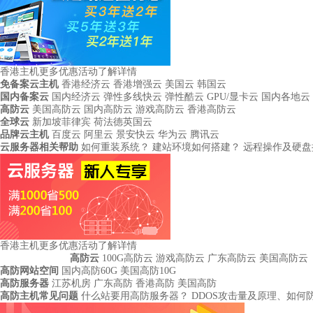
香港主机更多优惠活动
了解详情
免备案云主机
香港经济云
香港增强云
美国云
韩国云
国内备案云
国内经济云
弹性多线快云
弹性酷云
GPU/显卡云
国内各地云
高防云
美国高防云
国内高防云
游戏高防云
香港高防云
全球云
新加坡菲律宾
荷法德英国云
品牌云主机
百度云
阿里云
景安快云
华为云
腾讯云
云服务器相关帮助
如何重装系统？
建站环境如何搭建？
远程操作及硬盘
香港主机更多优惠活动
了解详情
高防云
100G高防云
游戏高防云
广东高防云
美国高防云
高防网站空间
国内高防60G
美国高防10G
高防服务器
江苏机房
广东高防
香港高防
美国高防
高防主机常见问题
什么站要用高防服务器？
DDOS攻击量及原理、如何