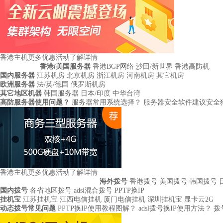
香港主机更多优惠活动
了解详情
香港/美国服务器
香港BGP网络
沙田/新世界
香港高防机
国内服务器
江苏机房
北京机房
浙江机房
河南机房
其它机房
欧洲服务器
法/英/德国
俄罗斯机房
其它地区机器
韩国服务器
日本/印度
中华台湾
高防服务器使用问题？
服务器常用系统选择？
服务器安全软件建议安全
香港主机更多优惠活动
了解详情
海外拨号
香港拨号
美国拨号
韩国拨号
国内拨号
各省地区拨号
adsl混合拨号
PPTP换IP
挂机宝
江苏挂机宝
江西电信挂机
厦门电信挂机
深圳挂机宝
显卡云2G
动态拨号常见问题
PPTP换IP使用教程图解？
adsl拨号换IP使用方法？
拨