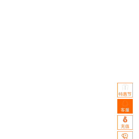
特惠节
客服
客
充值
服
QQ
客