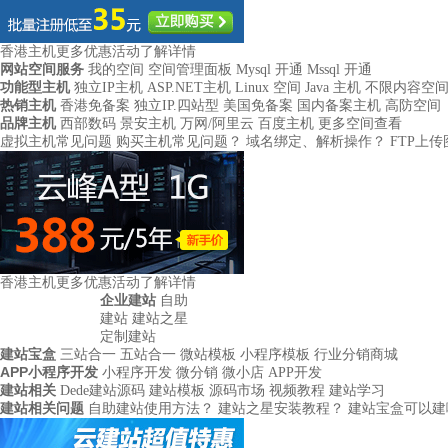
香港主机更多优惠活动
了解详情
网站空间服务
我的空间
空间管理面板
Mysql 开通
Mssql 开通
功能型主机
独立IP主机
ASP.NET主机
Linux 空间
Java 主机
不限内容空
热销主机
香港免备案
独立IP.四站型
美国免备案
国内备案主机
高防空间
品牌主机
西部数码
景安主机
万网/阿里云
百度主机
更多空间查看
虚拟主机常见问题
购买主机常见问题？
域名绑定、解析操作？
FTP上
香港主机更多优惠活动
了解详情
企业建站
自助
建站
建站之星
定制建站
建站宝盒
三站合一
五站合一
微站模板
小程序模板
行业分销商城
APP小程序开发
小程序开发
微分销
微小店
APP开发
建站相关
Dede建站源码
建站模板
源码市场
视频教程
建站学习
建站相关问题
自助建站使用方法？
建站之星安装教程？
建站宝盒可以建