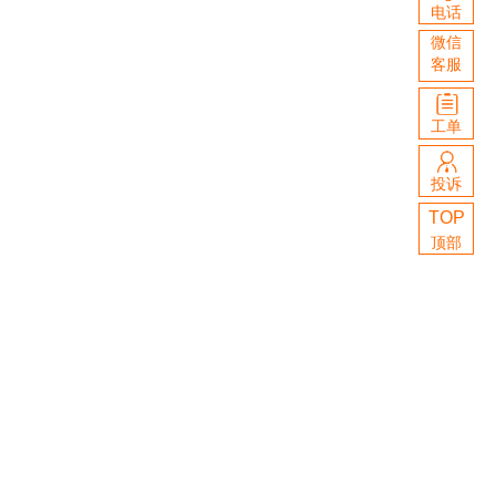
电话
全
服：
微
群
微信
天
0516-
客服
信
售
8389579
后：
支
1811852
工单
扫
付
支
投诉
码
时
扫
付
TOP
关
时
码
宝
顶部
注
沟
支
通
付
扫
码