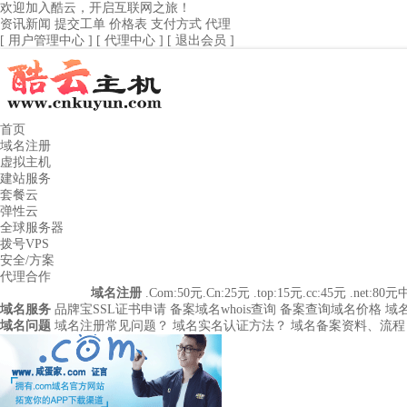
欢迎加入酷云，开启互联网之旅！
资讯新闻
提交工单
价格表
支付方式
代理
[ 用户管理中心 ]
[ 代理中心 ]
[ 退出会员 ]
首页
域名注册
虚拟主机
建站服务
套餐云
弹性云
全球服务器
拨号VPS
安全/方案
代理合作
域名注册
.Com:50元
.Cn:25元
.top:15元
.cc:45元
.net:80元
中
域名服务
品牌宝
SSL证书申请
备案域名
whois查询
备案查询
域名价格
域
域名问题
域名注册常见问题？
域名实名认证方法？
域名备案资料、流程